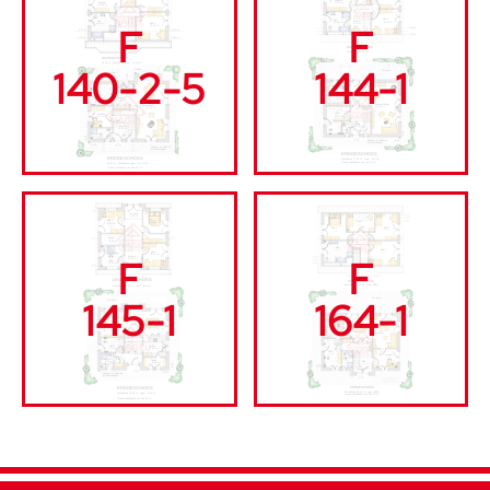
F
F
140-2-5
144-1
F
F
145-1
164-1