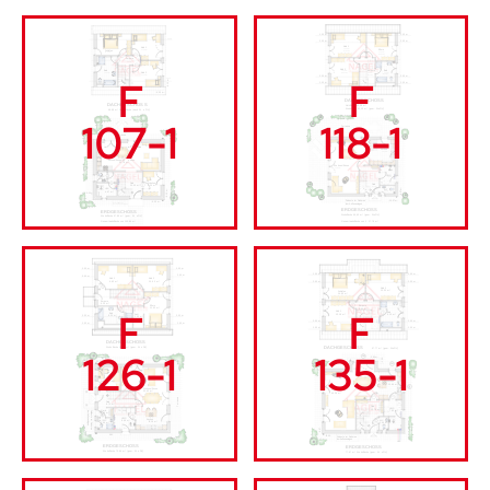
F
F
107-1
118-1
F
F
126-1
135-1