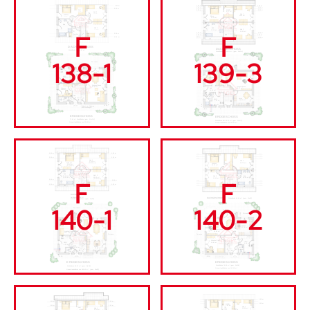
F
F
138-1
139-3
F
F
140-1
140-2